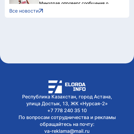
Минздрав опроверг сообщения о
жестоком обращении с пациентами
Все новости
больницы в Актасе
9 августа, 2026
На участке объездной дороги Астаны
ограничили движение
9 августа, 2026
В Астане проходит заключительный
день Comic Con Astana 2026
9 августа, 2026
Казахстан завоевал 2 золота на
юниорском этапе Кубка Азии по
триатлону
Республика Казахстан, город Астана,
улица Достык, 13, ЖК «Нурсая-2»
+7 778 240 35 10
По вопросам сотрудничества и рекламы
обращайтесь на почту:
va-reklama@mail.ru