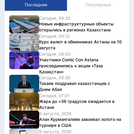
Последние
Популярные
Сегодня, 09:35
Новые инфраструктурные объекты
открылись в регионах Казахстана
Сегодня, 09:12
Курс валют в обменниках Астаны на 10
августа
Сегодня, 08:50
Участники Comic Con Astana
присоединились к акции «Таза
Қазақстан»
Сегодня, 08:28
Токаев поздравил казахстанцев с
Днем Абая
Сегодня, 07:01
Жара до +36 градусов ожидается в
Астане
9 августа, 2026
Алан Курмангалиев завоевал золото на
турнире в США
9 августа, 2026