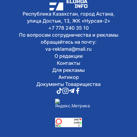
Жители Астаны получат возможность
выиграть до 600 тысяч тенге за чтение
Республика Казахстан, город Астана,
книг
улица Достык, 13, ЖК «Нурсая-2»
+7 778 240 35 10
По вопросам сотрудничества и рекламы
обращайтесь на почту:
va-reklama@mail.ru
О редакции
Контакты
Для рекламы
Антикор
Документы Товарищества