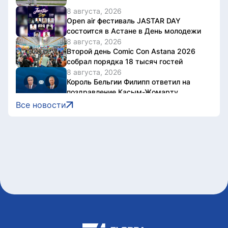
8 августа, 2026
Open air фестиваль JASTAR DAY
состоится в Астане в День молодежи
8 августа, 2026
Второй день Comic Con Astana 2026
собрал порядка 18 тысяч гостей
8 августа, 2026
Король Бельгии Филипп ответил на
поздравление Касым-Жомарту
Токаеву
Все новости
8 августа, 2026
В Астане ограничат движение на
участке шоссе Коргалжын
8 августа, 2026
Почему 120 баллов не всегда
гарантируют грант, а 100 могут быть
достаточными?
8 августа, 2026
Казахстан представил потенциал
кинотуризма на международном
форуме в Индии
8 августа, 2026