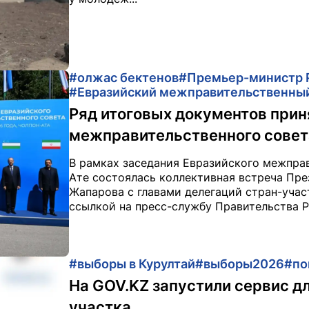
#олжас бектенов
#Премьер-министр 
#Евразийский межправительственный
Ряд итоговых документов прин
межправительственного совет
В рамках заседания Евразийского межправ
Ате состоялась коллективная встреча Пр
Жапарова с главами делегаций стран-участ
ссылкой на пресс-службу Правительства Р
#выборы в Курултай
#выборы2026
#по
На GOV.KZ запустили сервис д
участка