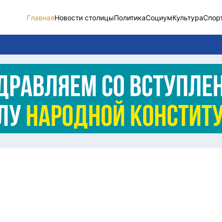
Главная
Новости столицы
Политика
Социум
Культура
Спор
Новости столицы
Социум
Спорт
Разное
Видео
Послание
Этический кодекс