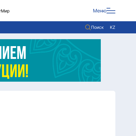
Меню
т
Мир
Поиск
KZ
Политика
Экономика
Культура
Мнение
Мир
Служба Комплаенс
Служу стране