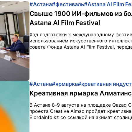
#Астана
#фестиваль
#Astana AI Film Fe
Свыше 1900 ИИ-фильмов из бол
Astana AI Film Festival
Ход подготовки к международному фестив
использованием искусственного интеллект
совета Фонда Astana AI Film Festival, переда
#Астана
#ярмарка
#креативная индус
Креативная ярмарка Алматинск
В Астане 8-9 августа на площадке Qazaq C
проекта Creative Aimaq пройдет креативн
Elordainfo.kz со ссылкой на акимат столиц