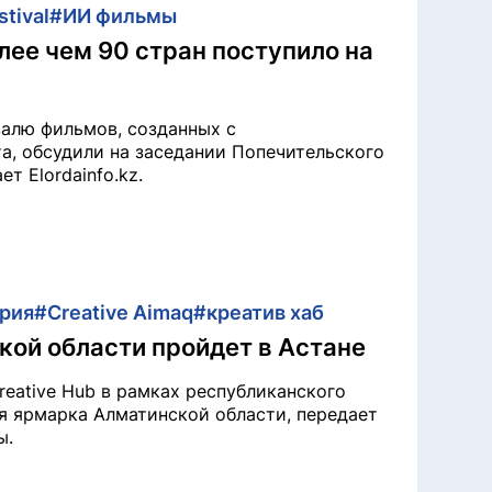
stival
#ИИ фильмы
ее чем 90 стран поступило на
алю фильмов, созданных с
а, обсудили на заседании Попечительского
ет Elordainfo.kz.
трия
#Creative Aimaq
#креатив хаб
ой области пройдет в Астане
reative Hub в рамках республиканского
ая ярмарка Алматинской области, передает
ы.