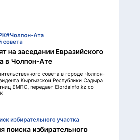
РК
#Чолпон-Ата
 совета
ят на заседании Евразийского
а в Чолпон-Ате
ительственного совета в городе Чолпон-
езидента Кыргызской Республики Садыра
ниц ЕМПС, передает Elordainfo.kz со
К.
иск избирательного участка
ля поиска избирательного