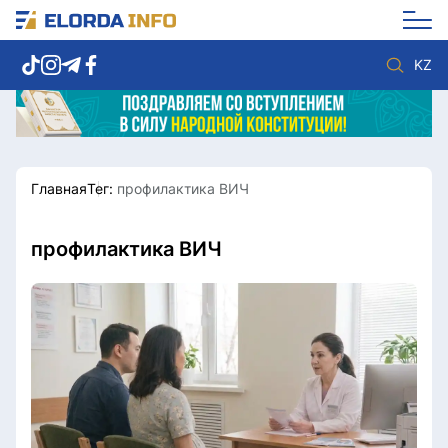
KZ
Главная
Тег:
профилактика ВИЧ
Новости столицы
Политика
Социум
Экономика
Спорт
Культура
профилактика ВИЧ
Разное
Мнение
Видео
Мир
Послание
Служба Комплаенс
Этический кодекс
Служу стране