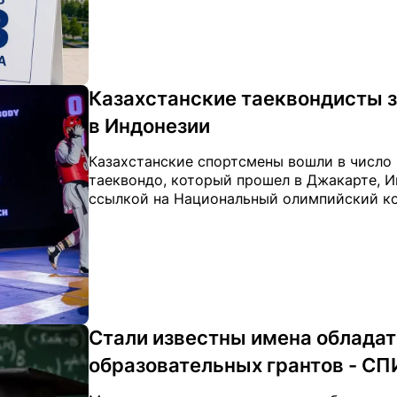
Казахстанские таеквондисты з
в Индонезии
Казахстанские спортсмены вошли в число
таеквондо, который прошел в Джакарте, Ин
ссылкой на Национальный олимпийский к
Стали известны имена облада
образовательных грантов - С