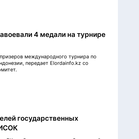
авоевали 4 медали на турнире
 призеров международного турнира по
донезии, передает Elordainfo.kz со
омитет.
телей государственных
ПИСОК