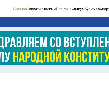
Главная
Новости столицы
Политика
Социум
Культура
Спор
Новости столицы
Социум
Спорт
Разное
Видео
Послание
Этический кодекс