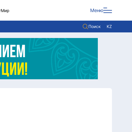
Меню
т
Мир
Поиск
KZ
Политика
Экономика
Культура
Мнение
Мир
Служба Комплаенс
Служу стране