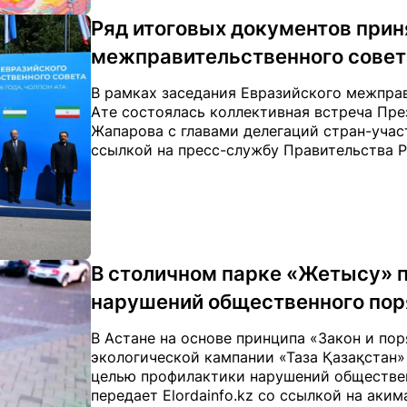
Ряд итоговых документов прин
межправительственного совет
В рамках заседания Евразийского межправ
Ате состоялась коллективная встреча Пр
Жапарова с главами делегаций стран-участ
ссылкой на пресс-службу Правительства Р
В столичном парке «Жетысу» 
нарушений общественного пор
В Астане на основе принципа «Закон и по
экологической кампании «Таза Қазақстан»
целью профилактики нарушений обществен
передает Elordainfo.kz со ссылкой на аким