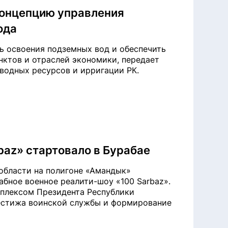
концепцию управления
ода
ь освоения подземных вод и обеспечить
нктов и отраслей экономики, передает
 водных ресурсов и ирригации РК.
baz» стартовало в Бурабае
области на полигоне «Амандык»
бное военное реалити-шоу «100 Sarbaz».
плексом Президента Республики
рестижа воинской службы и формирование