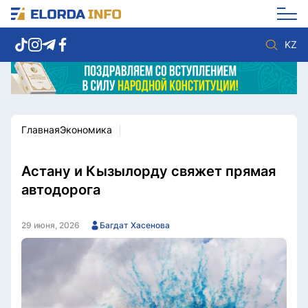
KZ
Главная
Экономика
Новости столицы
Политика
Социум
Экономика
Спорт
Культура
Астану и Кызылорду свяжет прямая
Разное
Мнение
автодорога
Видео
Мир
Послание
Служба Комплаенс
29 июня, 2026
Багдат Хасенова
Этический кодекс
Служу стране