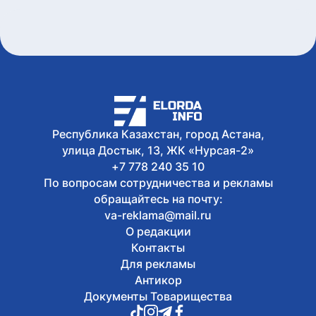
дискуссии: где партии продолжили
предвыборную кампанию
8 августа, 2026
Туристов из Германии эвакуировали с
пика в Алматинской области
8 августа, 2026
Как очищают реку Есиль от
водорослей, тины и мусора в Астане
Республика Казахстан, город Астана,
улица Достык, 13, ЖК «Нурсая-2»
+7 778 240 35 10
По вопросам сотрудничества и рекламы
обращайтесь на почту:
va-reklama@mail.ru
О редакции
Контакты
Для рекламы
Антикор
Документы Товарищества