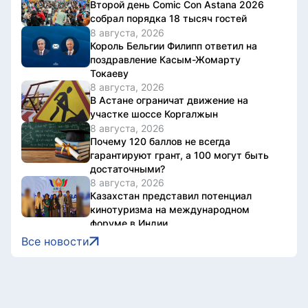
Второй день Comic Con Astana 2026
собрал порядка 18 тысяч гостей
8 августа, 2026
Король Бельгии Филипп ответил на
поздравление Касым-Жомарту
Токаеву
8 августа, 2026
В Астане ограничат движение на
участке шоссе Коргалжын
8 августа, 2026
Почему 120 баллов не всегда
гарантируют грант, а 100 могут быть
достаточными?
8 августа, 2026
Казахстан представил потенциал
кинотуризма на международном
форуме в Индии
8 августа, 2026
Все новости
Жители Астаны получат возможность
выиграть до 600 тысяч тенге за чтение
книг
8 августа, 2026
Форумы, предприятия и открытые