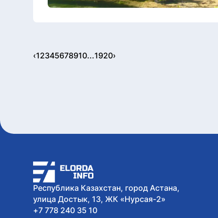
‹
1
2
3
4
5
6
7
8
9
10
...
19
20
›
Республика Казахстан, город Астана,
улица Достык, 13, ЖК «Нурсая-2»
+7 778 240 35 10