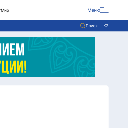
Меню
т
Мир
Поиск
KZ
Политика
Экономика
Культура
Мнение
Мир
Служба Комплаенс
Служу стране