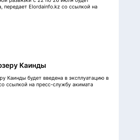
ой развязки с 22 по 26 июля будет
 передает Elordainfo.kz со ссылкой на
 озеру Каинды
у Каинды будет введена в эксплуатацию в
z со ссылкой на пресс-службу акимата