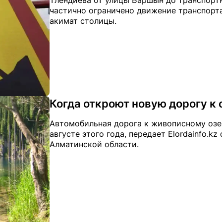
Тлендиева от улицы Баршын до транспортн
частично ограничено движение транспорта,
акимат столицы.
Когда откроют новую дорогу к
Автомобильная дорога к живописному озер
августе этого года, передает Elordainfo.k
Алматинской области.