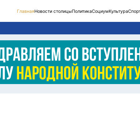
Главная
Новости столицы
Политика
Социум
Культура
Спор
Новости столицы
Социум
Спорт
Разное
Видео
Послание
Этический кодекс