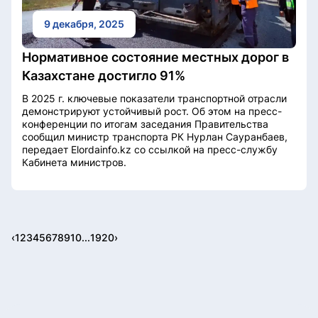
9 декабря, 2025
Нормативное состояние местных дорог в
Казахстане достигло 91%
В 2025 г. ключевые показатели транспортной отрасли
демонстрируют устойчивый рост. Об этом на пресс-
конференции по итогам заседания Правительства
сообщил министр транспорта РК Нурлан Сауранбаев,
передает Elordainfo.kz со ссылкой на пресс-службу
Кабинета министров.
‹
1
2
3
4
5
6
7
8
9
10
...
19
20
›