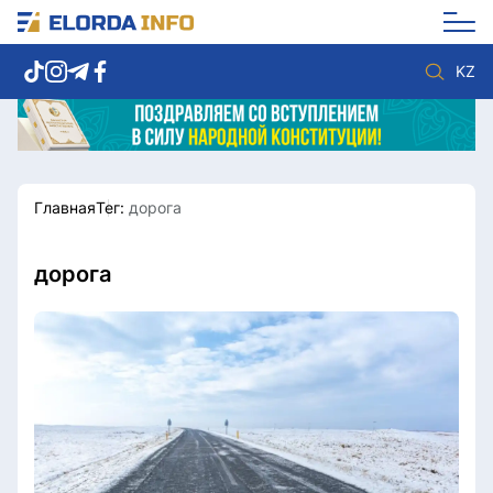
KZ
Главная
Тег:
дорога
Новости столицы
Политика
Социум
Экономика
Спорт
Культура
дорога
Разное
Мнение
Видео
Мир
Послание
Служба Комплаенс
Этический кодекс
Служу стране