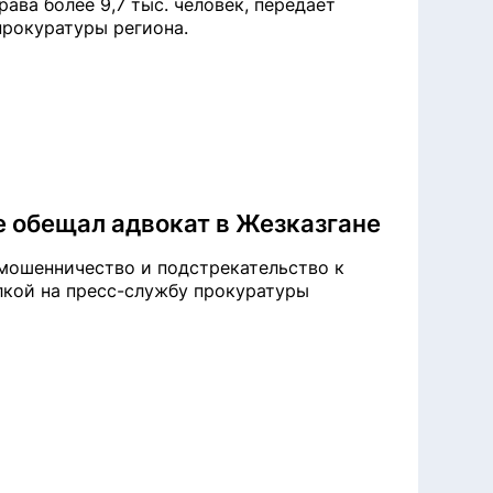
ава более 9,7 тыс. человек, передает
 прокуратуры региона.
е обещал адвокат в Жезказгане
 мошенничество и подстрекательство к
сылкой на пресс-службу прокуратуры