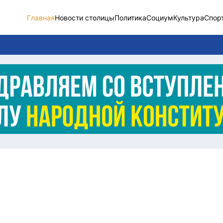
Главная
Новости столицы
Политика
Социум
Культура
Спор
Новости столицы
Социум
Спорт
Разное
Видео
Послание
Этический кодекс