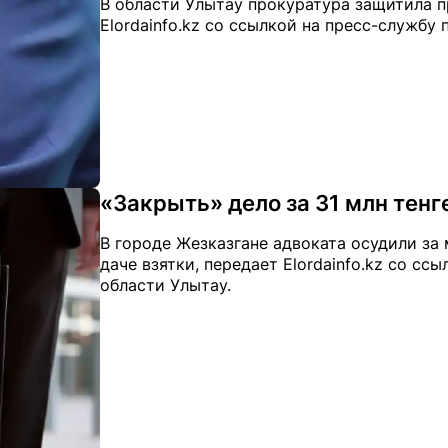
В области Улытау прокуратура защитила пр
Elordainfo.kz со ссылкой на пресс-службу
«Закрыть» дело за 31 млн тенг
В городе Жезказгане адвоката осудили за
даче взятки, передает Elordainfo.kz со с
области Улытау.