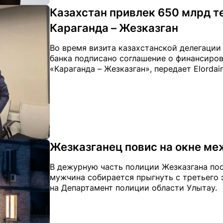
Казахстан привлек 650 млрд т
Караганда – Жезказган
Во время визита казахстанской делегации
банка подписано соглашение о финансиро
«Караганда – Жезказган», передает Elordai
Жезказганец повис на окне м
В дежурную часть полиции Жезказгана по
мужчина собирается прыгнуть с третьего э
на Департамент полиции области Улытау.