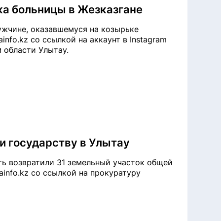
жа больницы в Жезказгане
ужчине, оказавшемуся на козырьке
nfo.kz со ссылкой на аккаунт в Instagram
 области Улытау.
и государству в Улытау
ть возвратили 31 земельный участок общей
ainfo.kz со ссылкой на прокуратуру