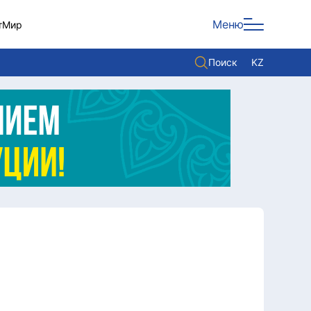
Меню
т
Мир
Поиск
KZ
Политика
Экономика
Культура
Мнение
Мир
Служба Комплаенс
Служу стране