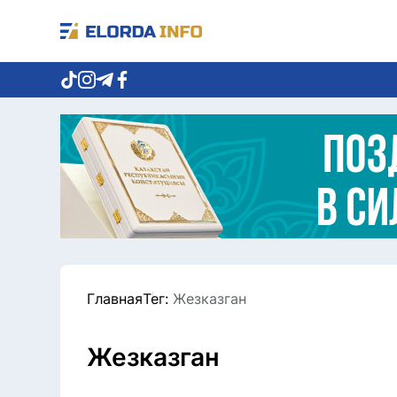
Главная
Тег:
Жезказган
Жезказган