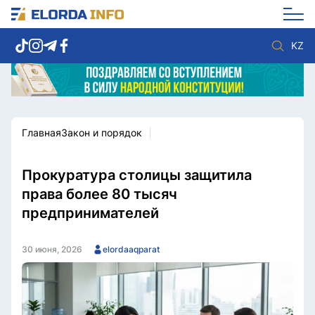
KZ
Главная
Закон и порядок
Новости столицы
Политика
Социум
Экономика
Спорт
Культура
Прокуратура столицы защитила
Разное
Мнение
права более 80 тысяч
Видео
Мир
предпринимателей
Послание
Служба Комплаенс
Этический кодекс
Служу стране
30 июня, 2026
elordaaqparat