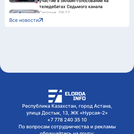
участие в онлайн-голосовании на
теледебатах Седьмого канала
Сегодня, 09:12
Курс валют в обменниках Астаны на 6
Все новости
августа
Сегодня, 08:49
2,7 млрд тенге возвращенных активов
потратят на водоснабжение сел в СКО
Сегодня, 08:30
В Астане пройдет благотворительный
забег «Жүрегімнің жеңімпазы»
Сегодня, 07:02
До +28 градусов и дождь
прогнозируют в столице
Республика Казахстан, город Астана,
улица Достык, 13, ЖК «Нурсая-2»
+7 778 240 35 10
По вопросам сотрудничества и рекламы
обращайтесь на почту: