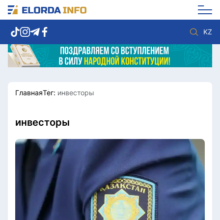
KZ
Главная
Тег:
инвесторы
Новости столицы
Политика
Социум
Экономика
Спорт
Культура
инвесторы
Разное
Мнение
Видео
Мир
Послание
Служба Комплаенс
Этический кодекс
Служу стране