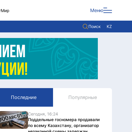
Меню
т
Мир
Поиск
KZ
Политика
Экономика
Культура
Мнение
Мир
Последние
Популярные
Служба Комплаенс
Служу стране
Сегодня, 16:24
Поддельные госномера продавали
по всему Казахстану, организатор
незаконной схемы задержан