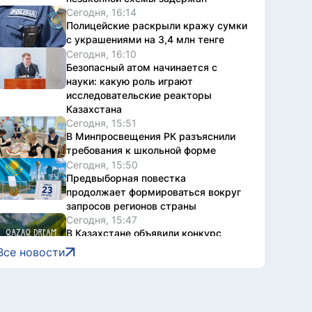
Сегодня, 16:14
Полицейские раскрыли кражу сумки
с украшениями на 3,4 млн тенге
Сегодня, 16:10
Безопасный атом начинается с
науки: какую роль играют
исследовательские реакторы
Казахстана
Сегодня, 15:51
В Минпросвещения РК разъяснили
требования к школьной форме
Сегодня, 15:50
Предвыборная повестка
продолжает формироваться вокруг
запросов регионов страны
Сегодня, 15:47
В Казахстане объявили конкурс
короткометражных фильмов и эссе
Все новости
Qazaq Dream
Сегодня, 15:30
Казахстанские таеквондисты
завоевали 4 медали на турнире в