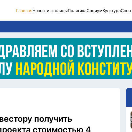
Главная
Новости столицы
Политика
Социум
Культура
Спор
Новости столицы
Социум
Спорт
Разное
Видео
Послание
Этический кодекс
вестору получить
проекта стоимостью 4