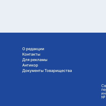
О редакции
Контакты
Для рекламы
Антикор
Документы Товарищества
Св
пе
ин
№ 