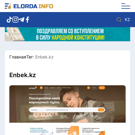
KZ
Главная
Тег:
Enbek.kz
Новости столицы
Политика
Социум
Экономика
Спорт
Культура
Enbek.kz
Разное
Мнение
Видео
Мир
Послание
Служба Комплаенс
Этический кодекс
Служу стране