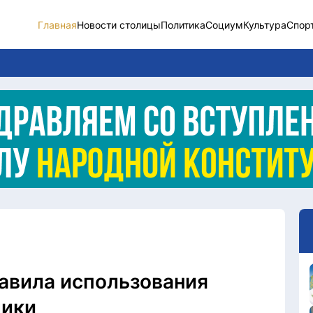
Главная
Новости столицы
Политика
Социум
Культура
Спор
Новости столицы
Социум
Спорт
Разное
Видео
Послание
Этический кодекс
равила использования
лики