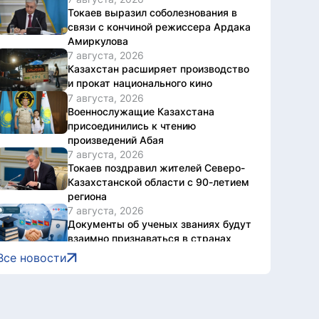
Токаев выразил соболезнования в
связи с кончиной режиссера Ардака
Амиркулова
7 августа, 2026
Казахстан расширяет производство
и прокат национального кино
7 августа, 2026
Военнослужащие Казахстана
присоединились к чтению
произведений Абая
7 августа, 2026
Токаев поздравил жителей Северо-
Казахстанской области с 90-летием
региона
7 августа, 2026
Документы об ученых званиях будут
взаимно признаваться в странах
ЕАЭС
Все новости
7 августа, 2026
Свыше 1900 ИИ-фильмов из более
чем 90 стран поступило на Astana AI
Film Festival