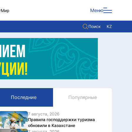
Меню
т
Мир
Поиск
KZ
Политика
Экономика
Культура
Мнение
Мир
Последние
Популярные
Служба Комплаенс
Служу стране
7 августа, 2026
Правила господдержки туризма
обновили в Казахстане
7 августа, 2026