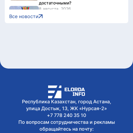
достаточными?
8 августа, 2026
Казахстан представил потенциал
Все новости
кинотуризма на международном
форуме в Индии
8 августа, 2026
Жители Астаны получат возможность
выиграть до 600 тысяч тенге за чтение
книг
8 августа, 2026
Форумы, предприятия и открытые
дискуссии: где партии продолжили
предвыборную кампанию
8 августа, 2026
Туристов из Германии эвакуировали с
пика в Алматинской области
Республика Казахстан, город Астана,
улица Достык, 13, ЖК «Нурсая-2»
+7 778 240 35 10
По вопросам сотрудничества и рекламы
обращайтесь на почту: