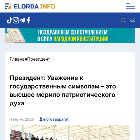
KZ
Главная
Президент
Новости столицы
Политика
Социум
Экономика
Спорт
Культура
Президент: Уважение к
Разное
Мнение
государственным символам – это
Видео
Мир
высшее мерило патриотического
Послание
Служба Комплаенс
духа
Этический кодекс
Служу стране
4 июня, 2026
elordaaqparat