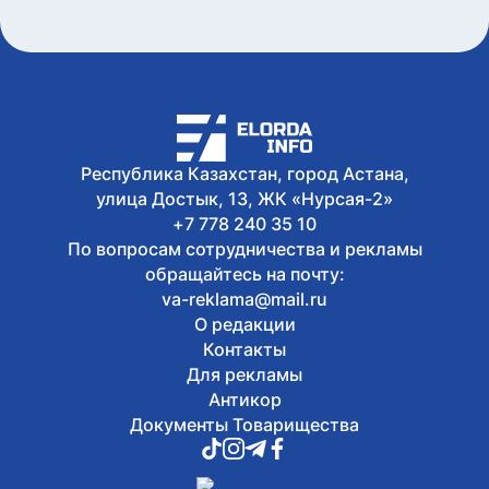
частично перекроют в Астане
Сегодня, 16:48
В Уральске проводили в последний
путь ветерана ВОВ Ивана Гапича
Сегодня, 16:24
В Астане прошел творческий вечер ко
дню рождения Абая
Сегодня, 16:00
Республика Казахстан, город Астана,
В Астане около 150 юных художников
улица Достык, 13, ЖК «Нурсая-2»
одновременно создали портреты Абая
+7 778 240 35 10
По вопросам сотрудничества и рекламы
обращайтесь на почту:
va-reklama@mail.ru
О редакции
Контакты
Для рекламы
Антикор
Документы Товарищества