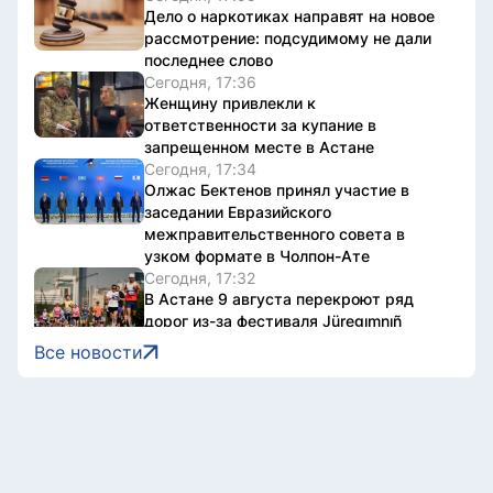
Дело о наркотиках направят на новое
рассмотрение: подсудимому не дали
последнее слово
Сегодня, 17:36
Женщину привлекли к
ответственности за купание в
запрещенном месте в Астане
Сегодня, 17:34
Олжас Бектенов принял участие в
заседании Евразийского
межправительственного совета в
узком формате в Чолпон-Ате
Сегодня, 17:32
В Астане 9 августа перекроют ряд
дорог из-за фестиваля Jüregımnıñ
Jenımpazy
Все новости
Сегодня, 17:25
В Казахстане издали книгу с
избранными высказываниями Касым-
Жомарта Токаева
Сегодня, 17:10
Участок проспекта Кабанбай батыра