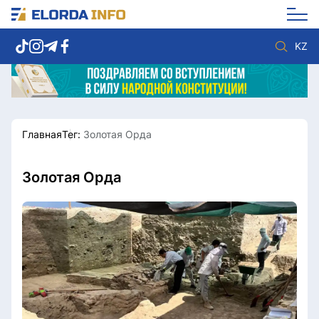
KZ
Главная
Тег:
Золотая Орда
Новости столицы
Политика
Социум
Экономика
Спорт
Культура
Золотая Орда
Разное
Мнение
Видео
Мир
Послание
Служба Комплаенс
Этический кодекс
Служу стране