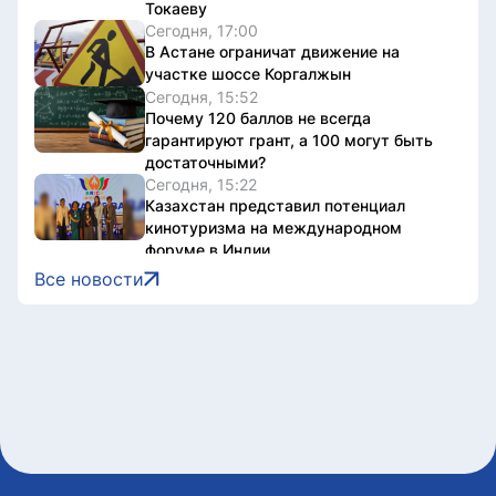
Токаеву
Сегодня, 17:00
В Астане ограничат движение на
участке шоссе Коргалжын
Сегодня, 15:52
Почему 120 баллов не всегда
гарантируют грант, а 100 могут быть
достаточными?
Сегодня, 15:22
Казахстан представил потенциал
кинотуризма на международном
форуме в Индии
Сегодня, 15:22
Все новости
Жители Астаны получат возможность
выиграть до 600 тысяч тенге за чтение
книг
Сегодня, 15:21
Форумы, предприятия и открытые
дискуссии: где партии продолжили
предвыборную кампанию
Сегодня, 14:10
Туристов из Германии эвакуировали с
пика в Алматинской области