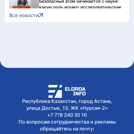
Безопасный атом начинается с науки:
какую роль играют исследовательские
реакторы Казахстана
Все новости
Сегодня, 15:51
В Минпросвещения РК разъяснили
требования к школьной форме
Сегодня, 15:50
Предвыборная повестка продолжает
формироваться вокруг запросов
регионов страны
Сегодня, 15:47
В Казахстане объявили конкурс
короткометражных фильмов и эссе
Qazaq Dream
Сегодня, 15:30
Казахстанские таеквондисты
завоевали 4 медали на турнире в
Республика Казахстан, город Астана,
Индонезии
улица Достык, 13, ЖК «Нурсая-2»
+7 778 240 35 10
По вопросам сотрудничества и рекламы
обращайтесь на почту: