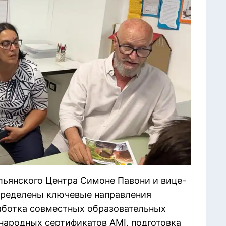
льянского Центра Симоне Павони и вице-
пределены ключевые направления
работка совместных образовательных
ародных сертификатов AMI, подготовка