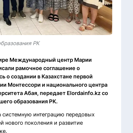
образования РК
 мире Международный центр Марии
исали рамочное соглашение о
ь о создании в Казахстане первой
ии Монтессори и национального центра
рситета Абая, передает Elordainfo.kz со
шего образования РК.
а системную интеграцию передовых
й нового поколения и развитие
ке.