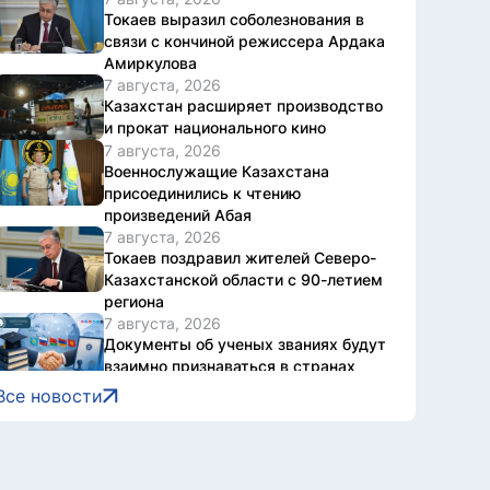
Токаев выразил соболезнования в
связи с кончиной режиссера Ардака
Амиркулова
7 августа, 2026
Казахстан расширяет производство
и прокат национального кино
7 августа, 2026
Военнослужащие Казахстана
присоединились к чтению
произведений Абая
7 августа, 2026
Токаев поздравил жителей Северо-
Казахстанской области с 90-летием
региона
7 августа, 2026
Документы об ученых званиях будут
взаимно признаваться в странах
ЕАЭС
Все новости
7 августа, 2026
Свыше 1900 ИИ-фильмов из более
чем 90 стран поступило на Astana AI
Film Festival