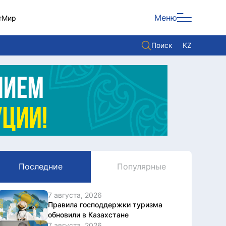
Меню
т
Мир
Поиск
KZ
Политика
Экономика
Культура
Мнение
Мир
Последние
Популярные
Служба Комплаенс
Служу стране
7 августа, 2026
Правила господдержки туризма
обновили в Казахстане
7 августа, 2026