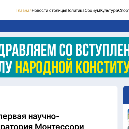
Главная
Новости столицы
Политика
Социум
Культура
Спор
Новости столицы
Социум
Спорт
Разное
Видео
Послание
Этический кодекс
первая научно-
оратория Монтессори