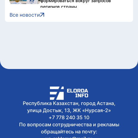
формироваться вокруг запросов
регионов страны
Сегодня, 15:47
Все новости
В Казахстане объявили конкурс
короткометражных фильмов и эссе
Qazaq Dream
Сегодня, 15:30
Казахстанские таеквондисты
завоевали 4 медали на турнире в
Индонезии
Сегодня, 15:15
Стали известны имена обладателей
государственных образовательных
грантов - СПИСОК
Сегодня, 15:07
Стартовала продажа билетов на
юношеские Олимпийские игры
Республика Казахстан, город Астана,
Дакар-2026
улица Достык, 13, ЖК «Нурсая-2»
+7 778 240 35 10
По вопросам сотрудничества и рекламы
обращайтесь на почту: