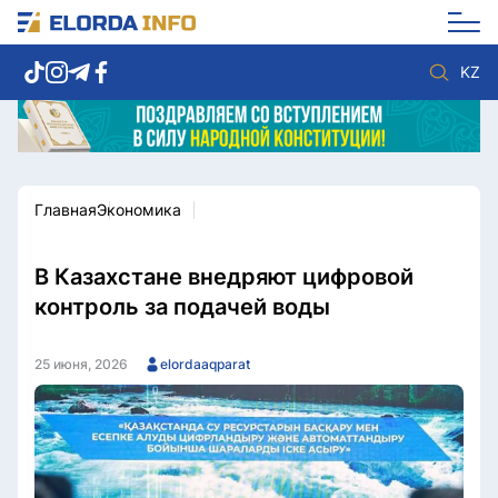
KZ
Главная
Экономика
Новости столицы
Политика
Социум
Экономика
Спорт
Культура
В Казахстане внедряют цифровой
Разное
Мнение
контроль за подачей воды
Видео
Мир
Послание
Служба Комплаенс
25 июня, 2026
elordaaqparat
Этический кодекс
Служу стране