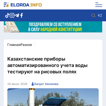
KZ
Главная
Разное
Новости столицы
Политика
Социум
Экономика
Спорт
Культура
Казахстанские приборы
Разное
Мнение
автоматизированного учета воды
Видео
Мир
тестируют на рисовых полях
Послание
Служба Комплаенс
Этический кодекс
Служу стране
24 июня, 2026
Багдат Хасенова