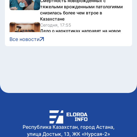
Смертность новорожденных с
тяжелыми врожденными патологиями
снизилась более чем втрое в
Казахстане
Сегодня, 17:55
Дело о наркотиках направят на новое
рассмотрение: подсудимому не дали
Все новости
последнее слово
Сегодня, 17:36
Женщину привлекли к
ответственности за купание в
запрещенном месте в Астане
Сегодня, 17:34
Олжас Бектенов принял участие в
заседании Евразийского
межправительственного совета в
узком формате в Чолпон-Ате
Сегодня, 17:32
В Астане 9 августа перекроют ряд
дорог из-за фестиваля Jüregımnıñ
Jenımpazy
Республика Казахстан, город Астана,
Сегодня, 17:25
улица Достык, 13, ЖК «Нурсая-2»
В Казахстане издали книгу с