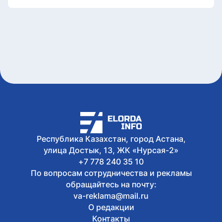
новом Курултае, обсудили на
экспертной площадке в Восточном
Казахстане
5 августа, 2026
Водная безопасность страны: что уже
сделано и какие проекты реализуют
до 2030 года
5 августа, 2026
Национальный архив Казахстана
отметил 20-летие международной
конференцией
5 августа, 2026
В Казахстане завершен ключевой этап
строительства Транскаспийской
Республика Казахстан, город Астана,
волоконно-оптической линии связи
улица Достык, 13, ЖК «Нурсая-2»
+7 778 240 35 10
По вопросам сотрудничества и рекламы
обращайтесь на почту:
va-reklama@mail.ru
О редакции
Контакты