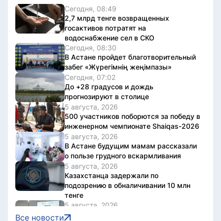
Сегодня, 08:49
2,7 млрд тенге возвращенных
госактивов потратят на
водоснабжение сел в СКО
Сегодня, 08:30
В Астане пройдет благотворительный
забег «Жүрегімнің жеңімпазы»
Сегодня, 07:02
До +28 градусов и дождь
прогнозируют в столице
5 августа, 2026
500 участников поборются за победу в
инженерном чемпионате Shaiqas-2026
5 августа, 2026
В Астане будущим мамам рассказали
о пользе грудного вскармливания
5 августа, 2026
Казахстанца задержали по
подозрению в обналичивании 10 млн
тенге
5 августа, 2026
Как будут представлены регионы в
Все новости