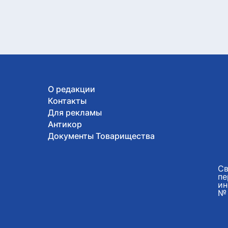
О редакции
Контакты
Для рекламы
Антикор
Документы Товарищества
Св
пе
ин
№ 