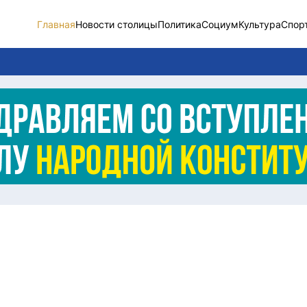
Главная
Новости столицы
Политика
Социум
Культура
Спор
Новости столицы
Социум
Спорт
Разное
Видео
Послание
Этический кодекс