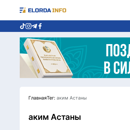
Главная
Тег:
аким Астаны
аким Астаны