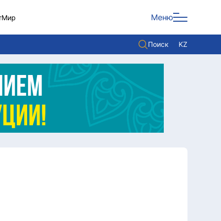
Меню
т
Мир
Поиск
KZ
Политика
Экономика
Культура
Мнение
Мир
Служба Комплаенс
Служу стране