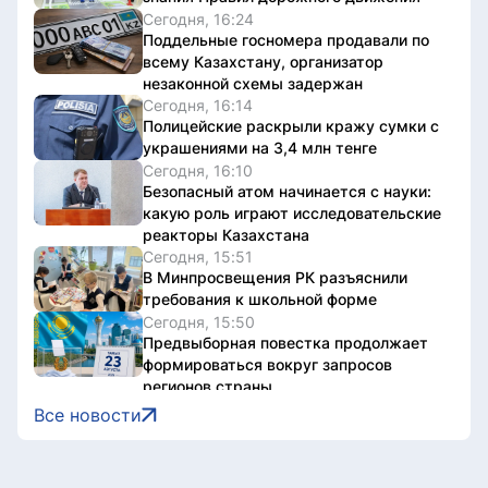
Сегодня, 16:24
Поддельные госномера продавали по
всему Казахстану, организатор
незаконной схемы задержан
Сегодня, 16:14
Полицейские раскрыли кражу сумки с
украшениями на 3,4 млн тенге
Сегодня, 16:10
Безопасный атом начинается с науки:
какую роль играют исследовательские
реакторы Казахстана
Сегодня, 15:51
В Минпросвещения РК разъяснили
требования к школьной форме
Сегодня, 15:50
Предвыборная повестка продолжает
формироваться вокруг запросов
регионов страны
Сегодня, 15:47
Все новости
В Казахстане объявили конкурс
короткометражных фильмов и эссе
Qazaq Dream