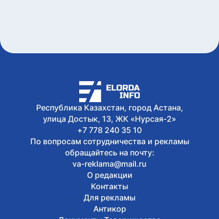
Сегодня, 15:30
Казахстанские таеквондисты
завоевали 4 медали на турнире в
Индонезии
Сегодня, 15:15
Стали известны имена обладателей
государственных образовательных
грантов - СПИСОК
Сегодня, 15:07
Стартовала продажа билетов на
юношеские Олимпийские игры
Республика Казахстан, город Астана,
Дакар-2026
улица Достык, 13, ЖК «Нурсая-2»
+7 778 240 35 10
По вопросам сотрудничества и рекламы
обращайтесь на почту:
va-reklama@mail.ru
О редакции
Контакты
Для рекламы
Антикор