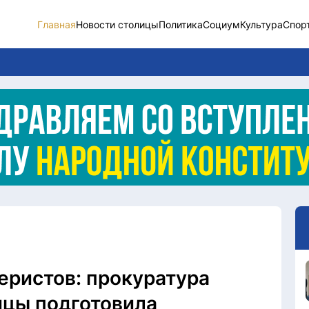
Главная
Новости столицы
Политика
Социум
Культура
Спор
Новости столицы
Социум
Спорт
Разное
Видео
Послание
Этический кодекс
еристов: прокуратура
ицы подготовила