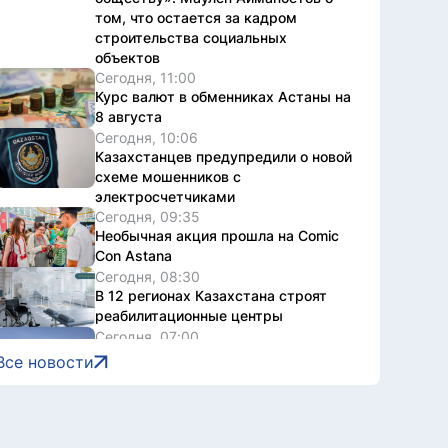
том, что остается за кадром
строительства социальных
объектов
Сегодня, 11:00
Курс валют в обменниках Астаны на
8 августа
Сегодня, 10:06
Казахстанцев предупредили о новой
схеме мошенников с
электросчетчиками
Сегодня, 09:35
Необычная акция прошла на Comic
Con Astana
Сегодня, 08:30
В 12 регионах Казахстана строят
реабилитационные центры
Сегодня, 07:00
Какой будет погода в Астане 8
Все новости
августа
7 августа, 2026
Правила господдержки туризма
обновили в Казахстане