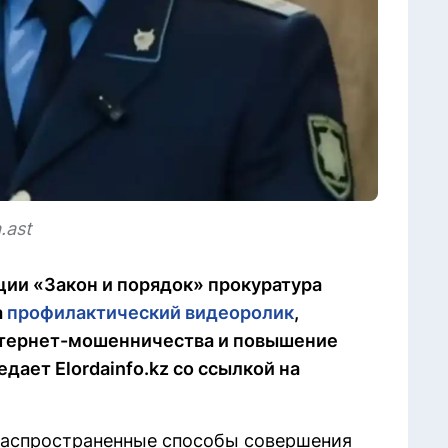
.ast
ции «Закон и порядок» прокуратура
а
профилактический видеоролик
,
тернет-мошенничества и повышение
дает Elordainfo.kz со ссылкой на
распространенные способы совершения