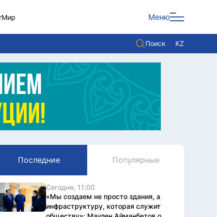
Меню
т
Мир
Поиск
KZ
Политика
Экономика
Культура
Мнение
Мир
Последние
Популярные
Служба Комплаенс
Служу стране
Сегодня, 11:00
«Мы создаем не просто здания, а
инфраструктуру, которая служит
обществу»: Маулен Айманбетов о