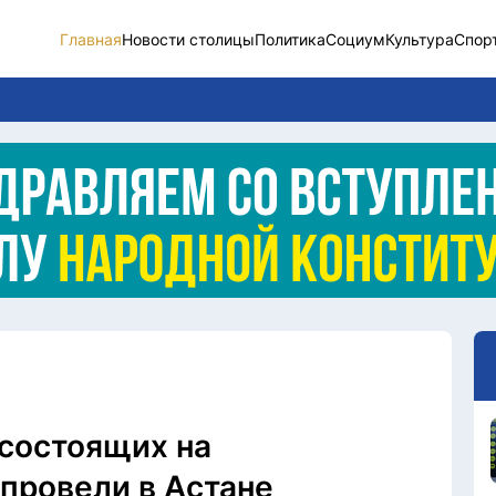
Главная
Новости столицы
Политика
Социум
Культура
Спор
Новости столицы
Социум
Спорт
Разное
Видео
Послание
Этический кодекс
 состоящих на
провели в Астане