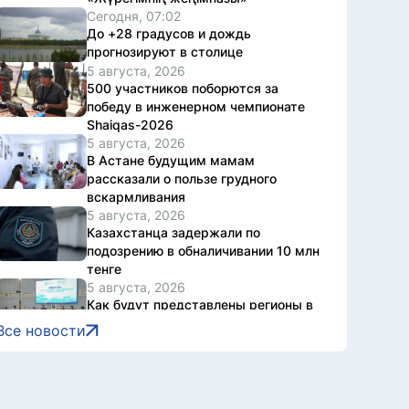
Сегодня, 07:02
До +28 градусов и дождь
прогнозируют в столице
5 августа, 2026
500 участников поборются за
победу в инженерном чемпионате
Shaiqas-2026
5 августа, 2026
В Астане будущим мамам
рассказали о пользе грудного
вскармливания
5 августа, 2026
Казахстанца задержали по
подозрению в обналичивании 10 млн
тенге
5 августа, 2026
Как будут представлены регионы в
новом Курултае, обсудили на
Все новости
экспертной площадке в Восточном
Казахстане
5 августа, 2026
Водная безопасность страны: что