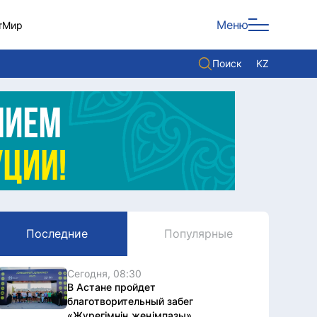
Меню
т
Мир
Поиск
KZ
Политика
Экономика
Культура
Мнение
Мир
Последние
Популярные
Служба Комплаенс
Служу стране
Сегодня, 08:30
В Астане пройдет
благотворительный забег
«Жүрегімнің жеңімпазы»