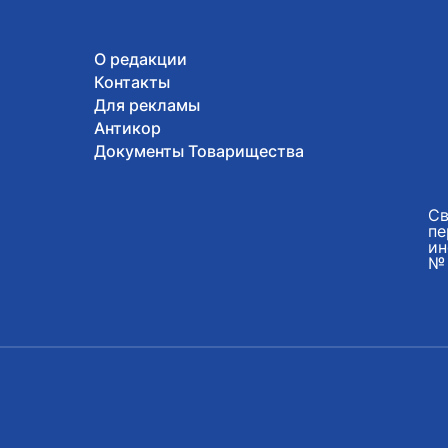
О редакции
Контакты
Для рекламы
Антикор
Документы Товарищества
Св
пе
ин
№ 