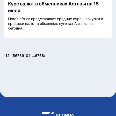
Курс валют в обменниках Астаны на 15
июля
Elordainfo.kz представляет средние курсы покупки и
продажи валют в обменных пунктах Астаны на
сегодня.
‹
1
2
...
5
6
7
8
9
10
11
...
67
68
›