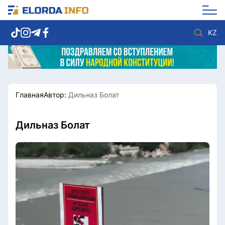
KZ
Главная
Автор:
Дильназ Болат
Новости столицы
Политика
Социум
Экономика
Спорт
Культура
Дильназ Болат
Разное
Мнение
Видео
Мир
Послание
Служба Комплаенс
Этический кодекс
Служу стране