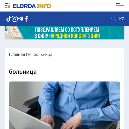
KZ
Главная
Тег:
больница
Новости столицы
Политика
Социум
Экономика
Спорт
Культура
больница
Разное
Мнение
Видео
Мир
Послание
Служба Комплаенс
Этический кодекс
Служу стране