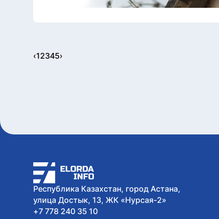
‹
1
2
3
4
5
›
Республика Казахстан, город Астана,
улица Достык, 13, ЖК «Нурсая-2»
+7 778 240 35 10