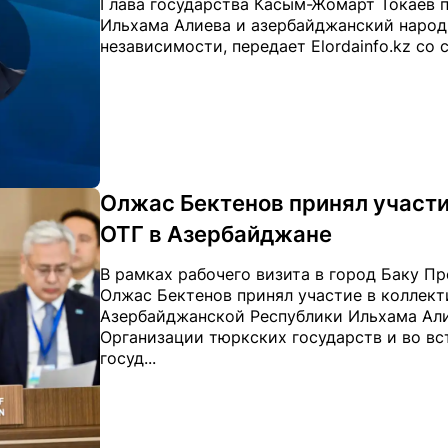
Глава государства Касым-Жомарт Токаев 
Ильхама Алиева и азербайджанский народ
независимости, передает Elordainfo.kz со 
Олжас Бектенов принял участи
ОТГ в Азербайджане
В рамках рабочего визита в город Баку П
Олжас Бектенов принял участие в коллект
Азербайджанской Республики Ильхама Али
Организации тюркских государств и во вс
госуд...