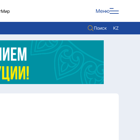
Меню
т
Мир
Поиск
KZ
Политика
Экономика
Культура
Мнение
Мир
Служба Комплаенс
Служу стране