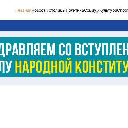
Главная
Новости столицы
Политика
Социум
Культура
Спор
Новости столицы
Социум
Спорт
Разное
Видео
Послание
Этический кодекс