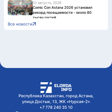
10 августа, 2026
Comic Con Astana 2026 установил
рекорд посещаемости - около 80
тысяч гостей
10 августа, 2026
Все новости
«Игры Будущего – 2026» в Астане
собрали более 453 млн просмотров
10 августа, 2026
Более 600 тысяч тенге штрафа
получил астанчанин за управление
электромотоциклом в пьяном виде
10 августа, 2026
Как защитить свой аккаунт в
WhatsApp от взлома, рассказали в
МВД РК
10 августа, 2026
Академия Абая выпустила 94 научные
монографии
Республика Казахстан, город Астана,
улица Достык, 13, ЖК «Нурсая-2»
+7 778 240 35 10