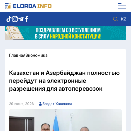
KZ
Главная
Экономика
Новости столицы
Политика
Социум
Экономика
Спорт
Культура
Казахстан и Азербайджан полностью
Разное
Мнение
перейдут на электронные
Видео
Мир
разрешения для автоперевозок
Послание
Служба Комплаенс
Этический кодекс
Служу стране
29 июня, 2026
Багдат Хасенова