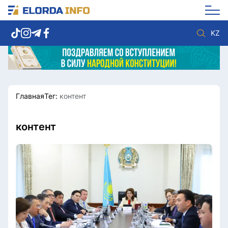
KZ
Главная
Тег:
контент
Новости столицы
Политика
Социум
Экономика
Спорт
Культура
контент
Разное
Мнение
Видео
Мир
Послание
Служба Комплаенс
Этический кодекс
Служу стране