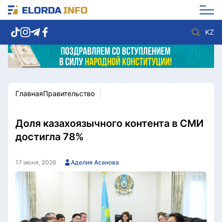
KZ
Главная
Правительство
Новости столицы
Политика
Социум
Экономика
Спорт
Культура
Доля казахоязычного контента в СМИ
Разное
Мнение
достигла 78%
Видео
Мир
Послание
Служба Комплаенс
17 июня, 2026
Аделия Асанова
Этический кодекс
Служу стране