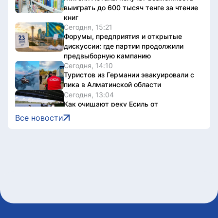
выиграть до 600 тысяч тенге за чтение
книг
Сегодня, 15:21
Форумы, предприятия и открытые
дискуссии: где партии продолжили
предвыборную кампанию
Сегодня, 14:10
Туристов из Германии эвакуировали с
пика в Алматинской области
Сегодня, 13:04
Как очищают реку Есиль от
водорослей, тины и мусора в Астане
Все новости
Сегодня, 13:04
К чему должны стремиться партии –
опрос избирателей
Сегодня, 13:01
ПА ОДКБ сформировала
международную миссию
наблюдателей за выборами в Курултай
Сегодня, 12:47
В Астане разъяснили новые правила
для пользователей электросамокатов