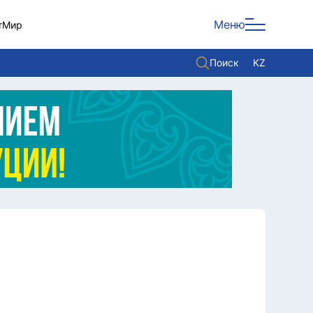
Меню
т
Мир
Поиск
KZ
Политика
Экономика
Культура
Мнение
Мир
Служба Комплаенс
Служу стране