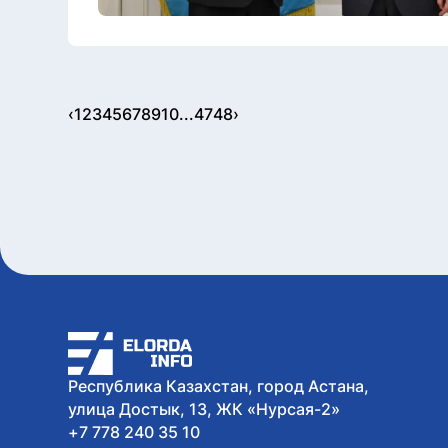
‹
1
2
3
4
5
6
7
8
9
10
...
47
48
›
Республика Казахстан, город Астана,
улица Достык, 13, ЖК «Нурсая-2»
+7 778 240 35 10