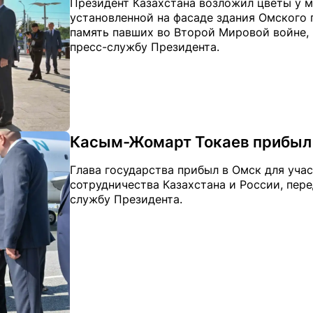
Президент Казахстана возложил цветы у 
установленной на фасаде здания Омского г
память павших во Второй Мировой войне, п
пресс-службу Президента.
Касым-Жомарт Токаев прибыл
Глава государства прибыл в Омск для уча
сотрудничества Казахстана и России, перед
службу Президента.