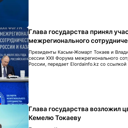
Глава государства принял учас
межрегионального сотрудничес
Президенты Касым-Жомарт Токаев и Влади
сессии XXII Форума межрегионального сот
России, передает Elordainfo.kz со ссылкой
Глава государства возложил ц
Кемелю Токаеву