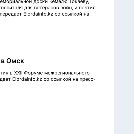
мемориальной доски Кемелю Токаеву,
оспиталя для ветеранов войн, и почтил
ередает Elordainfo.kz со ссылкой на
 в Омск
стия в XXII Форуме межрегионального
ает Elordainfo.kz со ссылкой на пресс-