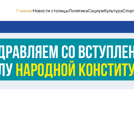
Главная
Новости столицы
Политика
Социум
Культура
Спор
Новости столицы
Социум
Спорт
Разное
Видео
Послание
Этический кодекс