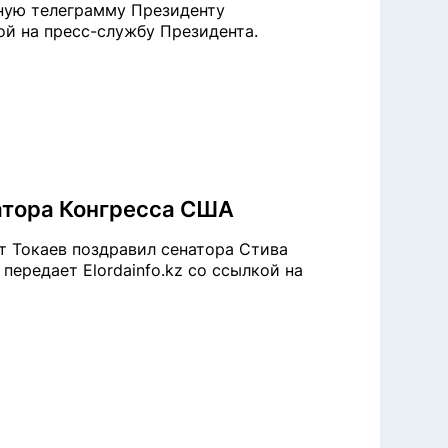
ьную телеграмму Президенту
кой на пресс-службу Президента.
атора Конгресса США
т Токаев поздравил сенатора Стива
ередает Elordainfo.kz со ссылкой на