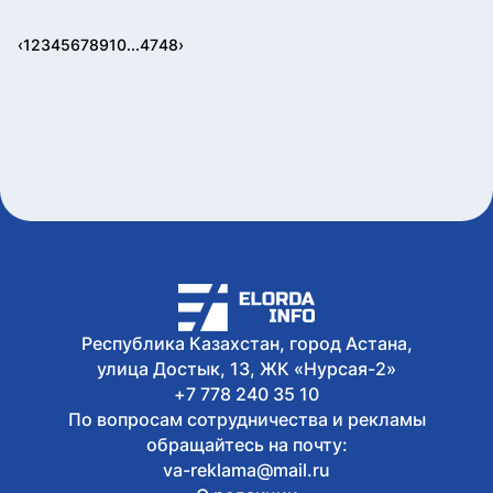
‹
1
2
3
4
5
6
7
8
9
10
...
47
48
›
Республика Казахстан, город Астана,
улица Достык, 13, ЖК «Нурсая-2»
+7 778 240 35 10
По вопросам сотрудничества и рекламы
обращайтесь на почту:
va-reklama@mail.ru