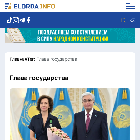
KZ
Главная
Тег:
Глава государства
Новости столицы
Политика
Социум
Экономика
Спорт
Культура
Глава государства
Разное
Мнение
Видео
Мир
Послание
Служба Комплаенс
Этический кодекс
Служу стране