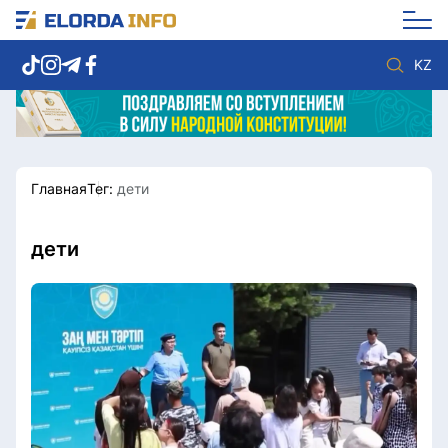
KZ
Главная
Тег:
дети
Новости столицы
Политика
Социум
Экономика
Спорт
Культура
дети
Разное
Мнение
Видео
Мир
Послание
Служба Комплаенс
Этический кодекс
Служу стране