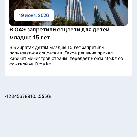
19 июня, 2026
В ОАЭ запретили соцсети для детей
младше 15 лет
В Эмиратах детям младше 15 лет запретили
пользоваться соцсетями. Такое решение принял
кабинет министров страны, передает Elordainfo.kz со
ссылкой на Orda.kz.
‹
1
2
3
4
5
6
7
8
9
10
...
55
56
›