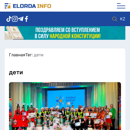
KZ
Главная
Тег:
дети
Новости столицы
Политика
Социум
Экономика
Спорт
Культура
дети
Разное
Мнение
Видео
Мир
Послание
Служба Комплаенс
Этический кодекс
Служу стране