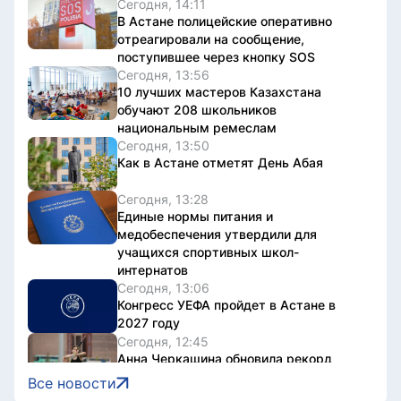
Сегодня, 14:11
В Астане полицейские оперативно
отреагировали на сообщение,
поступившее через кнопку SOS
Сегодня, 13:56
10 лучших мастеров Казахстана
обучают 208 школьников
национальным ремеслам
Сегодня, 13:50
Как в Астане отметят День Абая
Сегодня, 13:28
Единые нормы питания и
медобеспечения утвердили для
учащихся спортивных школ-
интернатов
Сегодня, 13:06
Конгресс УЕФА пройдет в Астане в
2027 году
Сегодня, 12:45
Анна Черкашина обновила рекорд
Казахстана и вышла в финал
Все новости
юниорского ЧМ