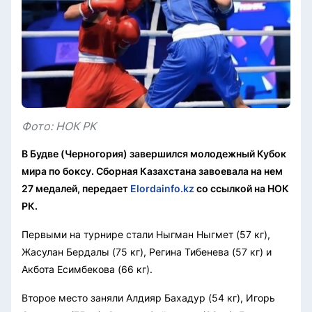
Фото: НОК РК
В Будве (Черногория) завершился молодежный Кубок
мира по боксу. Сборная Казахстана завоевала на нем
27 медалей, передает
Elordainfo.kz
со ссылкой на НОК
РК.
Первыми на турнире стали Ныгман Ныгмет (57 кг),
Жасулан Бердалы (75 кг), Регина Тибенева (57 кг) и
Акбота Есимбекова (66 кг).
Второе место заняли Алдияр Бахадур (54 кг), Игорь