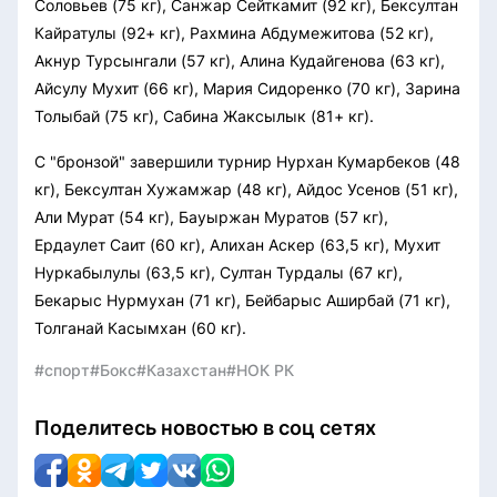
Соловьев (75 кг), Санжар Сейткамит (92 кг), Бексултан
Кайратулы (92+ кг), Рахмина Абдумежитова (52 кг),
Акнур Турсынгали (57 кг), Алина Кудайгенова (63 кг),
Айсулу Мухит (66 кг), Мария Сидоренко (70 кг), Зарина
Толыбай (75 кг), Сабина Жаксылык (81+ кг).
С "бронзой" завершили турнир Нурхан Кумарбеков (48
кг), Бексултан Хужамжар (48 кг), Айдос Усенов (51 кг),
Али Мурат (54 кг), Бауыржан Муратов (57 кг),
Ердаулет Саит (60 кг), Алихан Аскер (63,5 кг), Мухит
Нуркабылулы (63,5 кг), Султан Турдалы (67 кг),
Бекарыс Нурмухан (71 кг), Бейбарыс Аширбай (71 кг),
Толганай Касымхан (60 кг).
#спорт
#Бокс
#Казахстан
#НОК РК
Поделитесь новостью в соц сетях