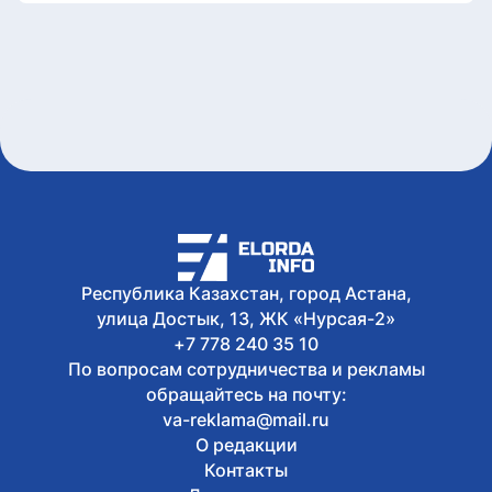
Сегодня, 12:41
Эксперт заявил о необходимости
комплексного радиоэкологического
мониторинга приграничных
территорий
Сегодня, 12:29
Полет беспилотного воздушного судна
с пассажиром провели в Астане
Сегодня, 12:13
Двоих водителей BMW арестовали на
10 суток в Астане
Сегодня, 12:00
Избирателям Астаны рекомендуют
Республика Казахстан, город Астана,
заранее проверить данные перед
улица Достык, 13, ЖК «Нурсая-2»
голосованием
+7 778 240 35 10
По вопросам сотрудничества и рекламы
обращайтесь на почту:
va-reklama@mail.ru
О редакции
Контакты