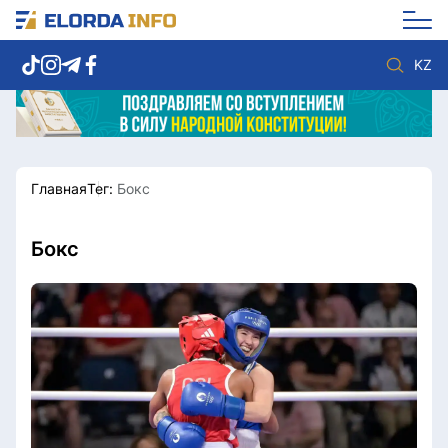
KZ
Главная
Тег:
Бокс
Новости столицы
Политика
Социум
Экономика
Спорт
Культура
Бокс
Разное
Мнение
Видео
Мир
Послание
Служба Комплаенс
Этический кодекс
Служу стране