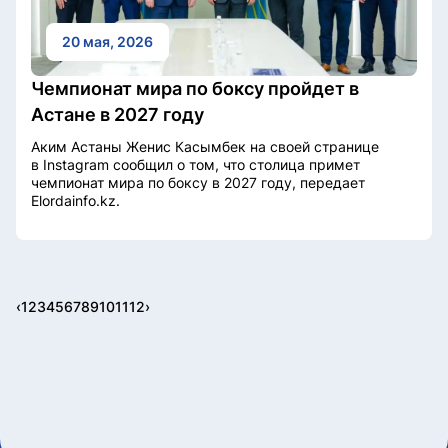
20 мая, 2026
Чемпионат мира по боксу пройдет в
Астане в 2027 году
Аким Астаны Женис Касымбек на своей странице
в Instagram сообщил о том, что столица примет
чемпионат мира по боксу в 2027 году, передает
Elordainfo.kz.
‹
1
2
3
4
5
6
7
8
9
10
11
12
›