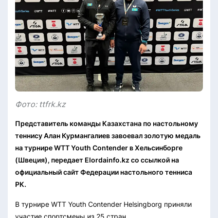
Фото: ttfrk.kz
Представитель команды Казахстана по настольному
теннису Алан Курмангалиев завоевал золотую медаль
на турнире WTT Youth Contender в Хельсинборге
(Швеция), передает Elordainfo.kz со ссылкой на
официальный сайт Федерации настольного тенниса
РК.
В турнире WTT Youth Contender Helsingborg приняли
участие спортсмены из 25 стран.