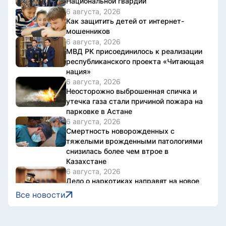
Национальной гвардии
6 августа, 2026
Как защитить детей от интернет-
мошенников
6 августа, 2026
МВД РК присоединилось к реализации
республиканского проекта «Читающая
нация»
6 августа, 2026
Неосторожно выброшенная спичка и
утечка газа стали причиной пожара на
парковке в Астане
6 августа, 2026
Смертность новорожденных с
тяжелыми врожденными патологиями
снизилась более чем втрое в
Казахстане
6 августа, 2026
Дело о наркотиках направят на новое
рассмотрение: подсудимому не дали
Все новости
последнее слово
6 августа, 2026
Женщину привлекли к