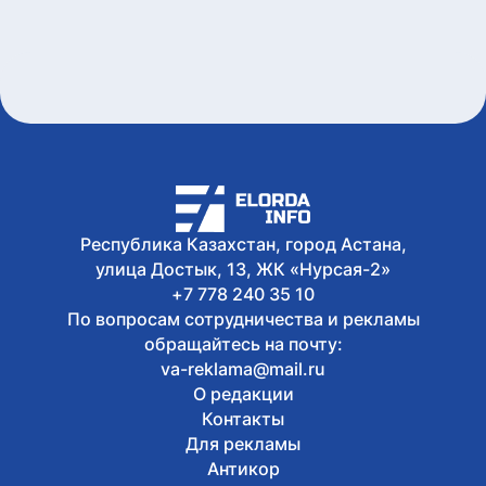
ответственности за купание в
запрещенном месте в Астане
6 августа, 2026
Олжас Бектенов принял участие в
заседании Евразийского
межправительственного совета в
узком формате в Чолпон-Ате
6 августа, 2026
В Астане 9 августа перекроют ряд
дорог из-за фестиваля Jüregımnıñ
Jenımpazy
Республика Казахстан, город Астана,
6 августа, 2026
В Казахстане издали книгу с
улица Достык, 13, ЖК «Нурсая-2»
избранными высказываниями Касым-
+7 778 240 35 10
Жомарта Токаева
По вопросам сотрудничества и рекламы
обращайтесь на почту:
va-reklama@mail.ru
О редакции
Контакты
Для рекламы
Антикор