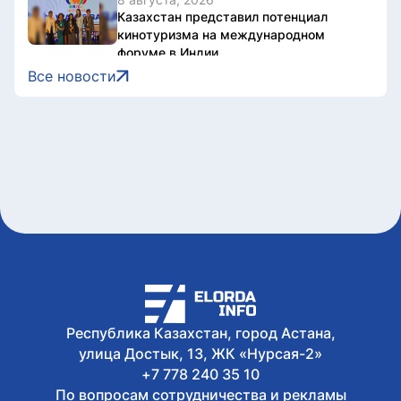
Казахстан представил потенциал
кинотуризма на международном
форуме в Индии
8 августа, 2026
Все новости
Жители Астаны получат возможность
выиграть до 600 тысяч тенге за чтение
книг
8 августа, 2026
Форумы, предприятия и открытые
дискуссии: где партии продолжили
предвыборную кампанию
8 августа, 2026
Туристов из Германии эвакуировали с
пика в Алматинской области
8 августа, 2026
Как очищают реку Есиль от
водорослей, тины и мусора в Астане
Республика Казахстан, город Астана,
улица Достык, 13, ЖК «Нурсая-2»
+7 778 240 35 10
По вопросам сотрудничества и рекламы