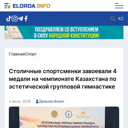
KZ
Главная
Спорт
Новости столицы
Политика
Социум
Экономика
Спорт
Культура
Столичные спортсменки завоевали 4
Разное
Мнение
медали на чемпионате Казахстана по
Видео
Мир
эстетической групповой гимнастике
Послание
Служба Комплаенс
Этический кодекс
Служу стране
5 июня, 2026
Дильназ Болат