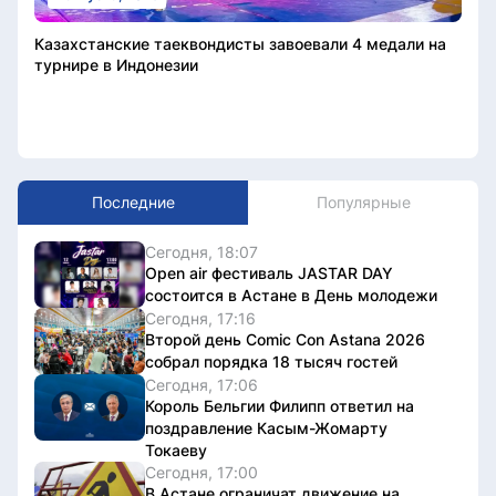
Казахстанские таеквондисты завоевали 4 медали на
турнире в Индонезии
Последние
Популярные
Сегодня, 18:07
Open air фестиваль JASTAR DAY
состоится в Астане в День молодежи
Сегодня, 17:16
Второй день Comic Con Astana 2026
собрал порядка 18 тысяч гостей
Сегодня, 17:06
Король Бельгии Филипп ответил на
поздравление Касым-Жомарту
Токаеву
Сегодня, 17:00
В Астане ограничат движение на