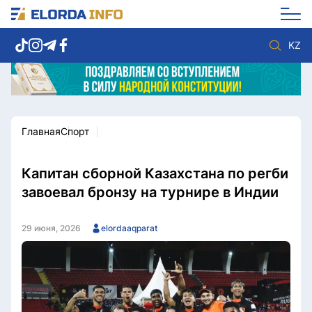
KZ
Главная
Спорт
Новости столицы
Политика
Социум
Экономика
Спорт
Культура
Капитан сборной Казахстана по регби
Разное
Мнение
завоевал бронзу на турнире в Индии
Видео
Мир
Послание
Служба Комплаенс
29 июня, 2026
elordaaqparat
Этический кодекс
Служу стране