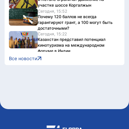
участке шоссе Коргалжын
Сегодня, 15:52
Почему 120 баллов не всегда
гарантируют грант, а 100 могут быть
достаточными?
Сегодня, 15:22
Казахстан представил потенциал
кинотуризма на международном
форуме в Индии
Сегодня, 15:22
Все новости
Жители Астаны получат возможность
выиграть до 600 тысяч тенге за чтение
книг
Сегодня, 15:21
Форумы, предприятия и открытые
дискуссии: где партии продолжили
предвыборную кампанию
Сегодня, 14:10
Туристов из Германии эвакуировали с
пика в Алматинской области
Сегодня, 13:04
Как очищают реку Есиль от