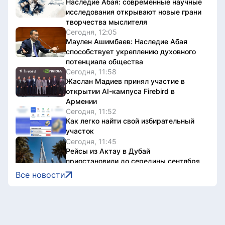
Наследие Абая: современные научные
исследования открывают новые грани
творчества мыслителя
Сегодня, 12:05
Маулен Ашимбаев: Наследие Абая
способствует укреплению духовного
потенциала общества
Сегодня, 11:58
Жаслан Мадиев принял участие в
открытии AI-кампуса Firebird в
Армении
Сегодня, 11:52
Как легко найти свой избирательный
участок
Сегодня, 11:45
Рейсы из Актау в Дубай
приостановили до середины сентября
Сегодня, 11:36
Все новости
От госзакупок до локализации: как в
Казахстане поддерживают
отечественных производителей
Сегодня, 11:32
В Астане почтили память великого