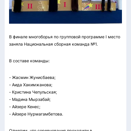
В финале многоборья по групповой программе I место
заняла Национальная сборная команда №1.
В составе команды:
- Жасмин Жунисбаева;
- Аида Хакимжанова;
- Кристина Чепульская;
- Мадина Мырзабай;
- Айзере Кенес;
- Айзере Нурмагамбетова.
Отметим, что соревнования проходили в