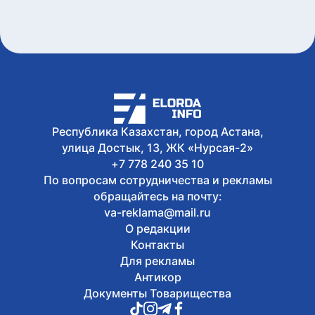
Абая Кунанбайулы
Сегодня, 11:24
Наследие, формирующее культурный
код: музыковед Раушан Нұртаза о
музыкальном феномене Абая
Сегодня, 11:18
Призыв Абая к знаниям и труду имеет
особое значение для общества - Ерлан
Каналимов
Республика Казахстан, город Астана,
улица Достык, 13, ЖК «Нурсая-2»
+7 778 240 35 10
По вопросам сотрудничества и рекламы
обращайтесь на почту:
va-reklama@mail.ru
О редакции
Контакты
Для рекламы
Антикор
Документы Товарищества