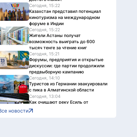
Сегодня, 15:22
Казахстан представил потенциал
кинотуризма на международном
форуме в Индии
Сегодня, 15:22
Жители Астаны получат
возможность выиграть до 600
тысяч тенге за чтение книг
Сегодня, 15:21
Форумы, предприятия и открытые
дискуссии: где партии продолжили
предвыборную кампанию
Сегодня, 14:10
Туристов из Германии эвакуировали
с пика в Алматинской области
Сегодня, 13:04
Как очищают реку Есиль от
водорослей, тины и мусора в Астане
Все новости
Сегодня, 13:04
К чему должны стремиться партии –
опрос избирателей
Сегодня, 13:01