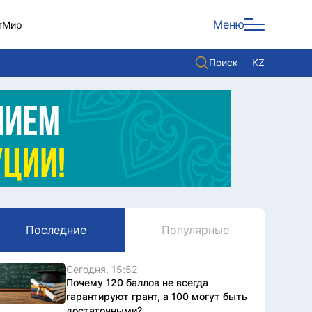
Меню
т
Мир
Поиск
KZ
Политика
Экономика
Культура
Мнение
Мир
Последние
Популярные
Служба Комплаенс
Служу стране
Сегодня, 15:52
Почему 120 баллов не всегда
гарантируют грант, а 100 могут быть
достаточными?