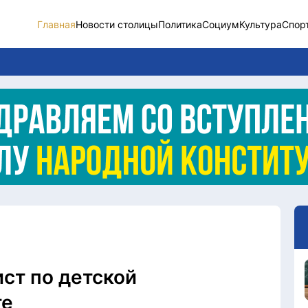
Главная
Новости столицы
Политика
Социум
Культура
Спор
Новости столицы
Социум
Спорт
Разное
Видео
Послание
Этический кодекс
ст по детской
те