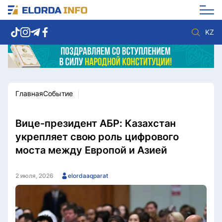
KZ
Главная
Событие
Новости столицы
Политика
Социум
Экономика
Спорт
Культура
Вице-президент АБР: Казахстан
Разное
Мнение
укрепляет свою роль цифрового
Видео
Мир
моста между Европой и Азией
Послание
Служба Комплаенс
Этический кодекс
Служу стране
2 июля, 2026
elordaaqparat