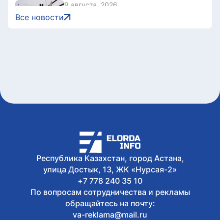
9 августа, 2026
На участке объездной дороги Астаны
Все новости
ограничили движение
9 августа, 2026
В Астане проходит заключительный
день Comic Con Astana 2026
9 августа, 2026
Казахстан завоевал 2 золота на
юниорском этапе Кубка Азии по
триатлону
9 августа, 2026
350 образовательных грантов выделил
фонд «Қазақстан халқына»
выпускникам из сельской местности
Республика Казахстан, город Астана,
улица Достык, 13, ЖК «Нурсая-2»
+7 778 240 35 10
По вопросам сотрудничества и рекламы
обращайтесь на почту:
va-reklama@mail.ru