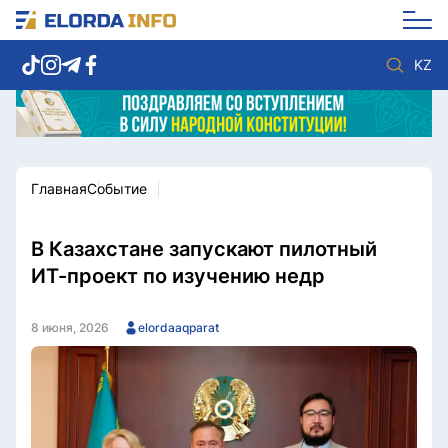
KZ
Главная
Событие
Новости столицы
Политика
Социум
Экономика
Спорт
Культура
В Казахстане запускают пилотный
Разное
Мнение
ИТ-проект по изучению недр
Видео
Мир
Послание
Служба Комплаенс
8 июня, 2026
elordaaqparat
Этический кодекс
Служу стране