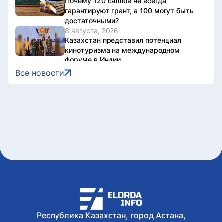
Почему 120 баллов не всегда
гарантируют грант, а 100 могут быть
достаточными?
8 августа, 2026
Казахстан представил потенциал
кинотуризма на международном
форуме в Индии
8 августа, 2026
Все новости
Жители Астаны получат возможность
выиграть до 600 тысяч тенге за чтение
книг
8 августа, 2026
Форумы, предприятия и открытые
дискуссии: где партии продолжили
предвыборную кампанию
8 августа, 2026
Туристов из Германии эвакуировали с
пика в Алматинской области
8 августа, 2026
Как очищают реку Есиль от
водорослей, тины и мусора в Астане
Республика Казахстан, город Астана,