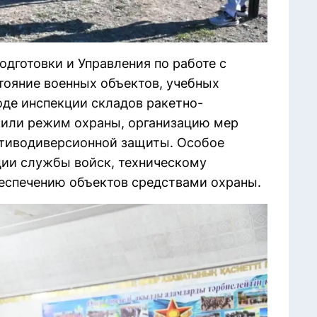
дготовки и Управления по работе с
ояние военных объектов, учебных
оде инспекции складов ракетно-
чили режим охраны, организацию мер
отиводиверсионной защиты. Особое
ции службы войск, техническому
еспечению объектов средствами охраны.