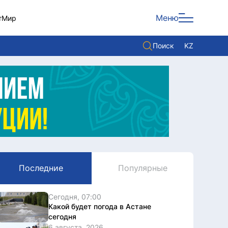
Меню
т
Мир
Поиск
KZ
Политика
Экономика
Культура
Мнение
Мир
Последние
Популярные
Служба Комплаенс
Служу стране
Сегодня, 07:00
Какой будет погода в Астане
сегодня
6 августа, 2026