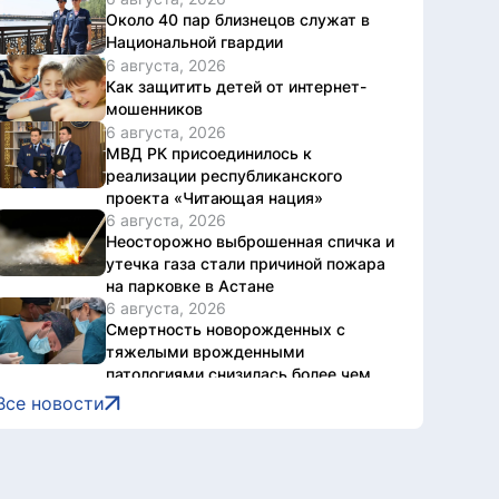
Около 40 пар близнецов служат в
Национальной гвардии
6 августа, 2026
Как защитить детей от интернет-
мошенников
6 августа, 2026
МВД РК присоединилось к
реализации республиканского
проекта «Читающая нация»
6 августа, 2026
Неосторожно выброшенная спичка и
утечка газа стали причиной пожара
на парковке в Астане
6 августа, 2026
Смертность новорожденных с
тяжелыми врожденными
патологиями снизилась более чем
втрое в Казахстане
Все новости
6 августа, 2026
Дело о наркотиках направят на
новое рассмотрение: подсудимому
не дали последнее слово