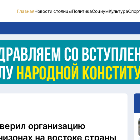
Главная
Новости столицы
Политика
Социум
Культура
Спор
Новости столицы
Социум
Спорт
Разное
Видео
Послание
Этический кодекс
оверил организацию
низонах на востоке страны