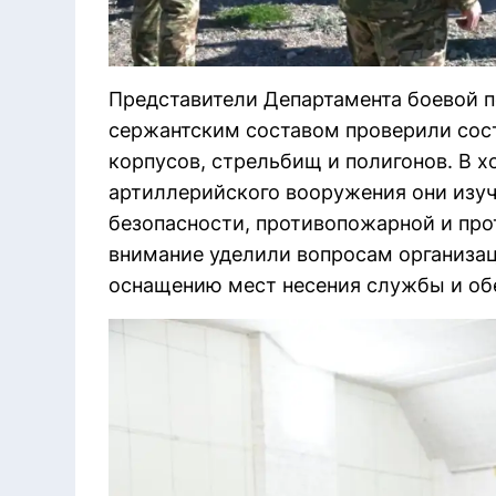
Представители Департамента боевой по
сержантским составом проверили сост
корпусов, стрельбищ и полигонов. В х
артиллерийского вооружения они изу
безопасности, противопожарной и пр
внимание уделили вопросам организа
оснащению мест несения службы и об