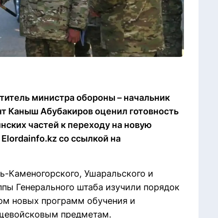
титель министра обороны – начальник
нт Каныш Абубакиров оценил готовность
инских частей к переходу на новую
Elordainfo.kz со ссылкой на
ть-Каменогорского, Ушаральского и
ппы Генерального штаба изучили порядок
том новых программ обучения и
бщевойсковым предметам.