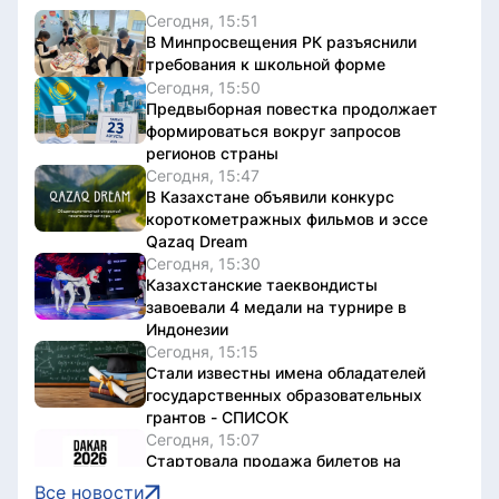
Сегодня, 15:51
В Минпросвещения РК разъяснили
требования к школьной форме
Сегодня, 15:50
Предвыборная повестка продолжает
формироваться вокруг запросов
регионов страны
Сегодня, 15:47
В Казахстане объявили конкурс
короткометражных фильмов и эссе
Qazaq Dream
Сегодня, 15:30
Казахстанские таеквондисты
завоевали 4 медали на турнире в
Индонезии
Сегодня, 15:15
Стали известны имена обладателей
государственных образовательных
грантов - СПИСОК
Сегодня, 15:07
Стартовала продажа билетов на
юношеские Олимпийские игры
Все новости