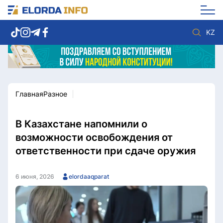
KZ
Главная
Разное
Новости столицы
Политика
Социум
Экономика
Спорт
Культура
В Казахстане напомнили о
Разное
Мнение
возможности освобождения от
Видео
Мир
ответственности при сдаче оружия
Послание
Служба Комплаенс
Этический кодекс
Служу стране
6 июня, 2026
elordaaqparat