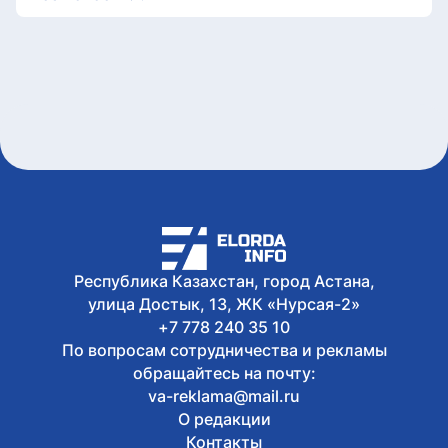
Дакар-2026
Сегодня, 14:43
В Казахстане разрабатывают
концепцию управления подземными
водами до 2040 года
Сегодня, 14:20
Военное реалити-шоу «100 Sarbaz»
стартовало в Бурабае
Сегодня, 13:58
Пособника интернет-мошенников
осудили в Рудном
Сегодня, 13:35
В Астане впервые в Центральной Азии
пройдет международный конкурс
Республика Казахстан, город Астана,
Coupe Mondiale
улица Достык, 13, ЖК «Нурсая-2»
+7 778 240 35 10
По вопросам сотрудничества и рекламы
обращайтесь на почту:
va-reklama@mail.ru
О редакции
Контакты