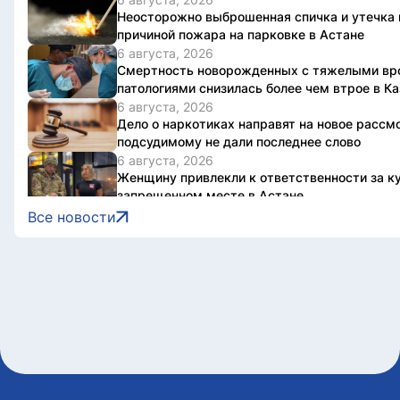
Неосторожно выброшенная спичка и утечка 
причиной пожара на парковке в Астане
6 августа, 2026
Смертность новорожденных с тяжелыми в
патологиями снизилась более чем втрое в К
6 августа, 2026
Дело о наркотиках направят на новое рассм
подсудимому не дали последнее слово
6 августа, 2026
Женщину привлекли к ответственности за ку
запрещенном месте в Астане
6 августа, 2026
Все новости
Олжас Бектенов принял участие в заседании
межправительственного совета в узком фор
Ате
6 августа, 2026
В Астане 9 августа перекроют ряд дорог из-
Jüregımnıñ Jenımpazy
6 августа, 2026
В Казахстане издали книгу с избранными в
Касым-Жомарта Токаева