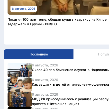
6 августа, 2026
Похитил 100 млн тенге, обещая купить квартиру на Кипре:
задержали в Грузии - ВИДЕО
Последние
Попул
6 августа, 2026
Около 40 пар близнецов служат в Националь
6 августа, 2026
Как защитить детей от интернет-мошеннико
6 августа, 2026
МВД РК присоединилось к реализации респу
проекта «Читающая нация»
6 августа, 2026