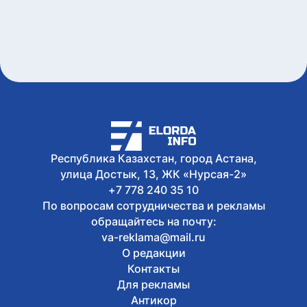
Сегодня, 15:21
Форумы, предприятия и открытые
дискуссии: где партии продолжили
предвыборную кампанию
Сегодня, 14:10
Туристов из Германии эвакуировали с
пика в Алматинской области
Сегодня, 13:04
Как очищают реку Есиль от
водорослей, тины и мусора в Астане
Республика Казахстан, город Астана,
улица Достык, 13, ЖК «Нурсая-2»
+7 778 240 35 10
По вопросам сотрудничества и рекламы
обращайтесь на почту:
va-reklama@mail.ru
О редакции
Контакты
Для рекламы
Антикор