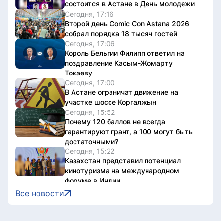
состоится в Астане в День молодежи
Сегодня, 17:16
Второй день Comic Con Astana 2026
собрал порядка 18 тысяч гостей
Сегодня, 17:06
Король Бельгии Филипп ответил на
поздравление Касым-Жомарту
Токаеву
Сегодня, 17:00
В Астане ограничат движение на
участке шоссе Коргалжын
Сегодня, 15:52
Почему 120 баллов не всегда
гарантируют грант, а 100 могут быть
достаточными?
Сегодня, 15:22
Казахстан представил потенциал
кинотуризма на международном
форуме в Индии
Сегодня, 15:22
Все новости
Жители Астаны получат возможность
выиграть до 600 тысяч тенге за чтение
книг