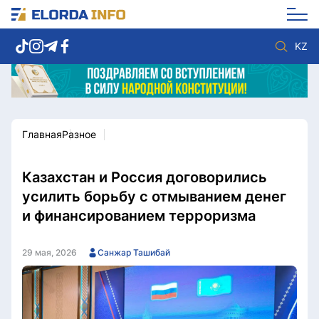
KZ
Главная
Разное
Новости столицы
Политика
Социум
Экономика
Спорт
Культура
Казахстан и Россия договорились
Разное
Мнение
усилить борьбу с отмыванием денег
Видео
Мир
и финансированием терроризма
Послание
Служба Комплаенс
Этический кодекс
Служу стране
29 мая, 2026
Санжар Ташибай